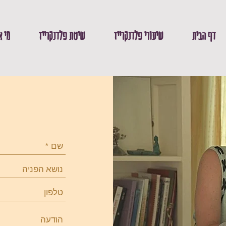
דף הבית
שיעורי פלדנקרייז
שיטת פלדנקרייז
מי א