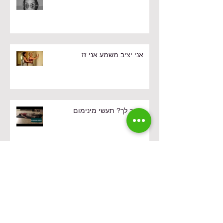
שואפים לסימטרייה?
אני יציב משמע אני זז
כואב לך? תעשי מינימום
קרוב רחוק זו לא תכנית טלוויזיה
משנות ה 80. זו מערכת הפעלה