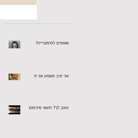
מושיטים את היד
שואפים לסימטרייה?
אני יציב משמע אני זז
כואב לך? תעשי מינימום