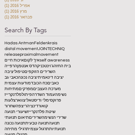
אפריל 2016
(1)
פוס
מרץ 2016
(1)
פוס
פברואר 2016
(1)
פוס
Search By Tags
Hadas Antman
Feldenkrais
distal movement
JOINTECHNIQ
release
proximal
movement
self awareness
איך לקום
איכות חיים
בית החזה
ג'וינטכניק
הדס אנטמן
הרפייה
השרירים הזוקפים
טיפול
יציבה
יציבה דינאמית
יציבה נכונה
כאבי גב
כאבים
כח הכובד
מודעות עצמית
מערכת העצבים
מפרקים
מתיחות
נשימה
עמוד השדרה
פיתול
פלדנקרייז
פרוקסימלי ודיסטאלי
צוואר
צלעות
קואורדינציה
ריצפה
שחרור
שיטת פלדנקרייז
שיעורי תנועה
שרירי הנשימה
שרירים
תיאום תנועתי
תנועה
תנועה טבעית
תנועה נכונה
תנועתיות
תרגול עצמי
תרגילי מתיחה
תרגילי תנועה