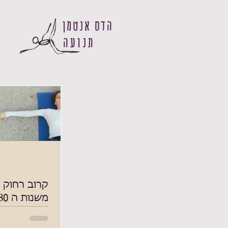
הדס אנטמן
תנועה
קרוב רחוק ז
משנות ה 80. זו מערכת הפעלה
אין ספק, אנחנו 
כבר מינקות, למן